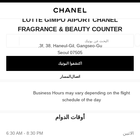
ي
تفعيل التباين العالي
إغلاق بطاقة المتجر LOTTE GIMPO AIPORT CHANEL FRAGRANCE & BEAUTY COUNTER
البحث
المتصفح الرئيسي
حسا
المتصفح الرئيسي
LOTTE GIMPO AIPORT CHANEL
العثور على بوتيك
FRAGRANCE & BEAUTY COUNTER
الموقع ا
3f, 38, Haneul-Gil, Gangseo-Gu,
07505 Seoul
اكتشفوا البوتيك
الأزياء
النظارات
الساعات والمجوهرات الفاخرة
العطور 
ترشيح النتائج حساب:
المرشحات
EL Fragrance & Beauty Counter
+82 2 6116 3133
اتصال
المسار
Business Hours may vary depending on the flight
schedule of the day
أوقات الدوام
الاثنين
6:30 AM - 8:30 PM