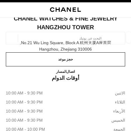
ي
تفعيل التباين العالي
إغلاق بطاقة المتجر CHANEL WATCHES & FINE JEWELRY HANGZHOU TOWER
البحث
المتصفح الرئيسي
حسا
المتصفح الرئيسي
CHANEL WATCHES & FINE JEWELRY
العثور على بوتيك
HANGZHOU TOWER
الموقع ا
No.21 Wu Ling Square, Block A 杭州大厦a座首层,
310006 Hangzhou, Zhejiang
حجز موعد
الأزياء
النظارات
الساعات والمجوهرات الفاخرة
العطور 
ترشيح النتائج حساب:
المرشحات
JEWELRY HANGZHOU TOWER
4009555888
اتصال
المسار
أوقات الدوام
الاثنين
10:00 AM - 9:30 PM
الثلاثاء
10:00 AM - 9:30 PM
الأربعاء
10:00 AM - 9:30 PM
الخميس
10:00 AM - 9:30 PM
الجمعة
10:00 AM - 10:00 PM