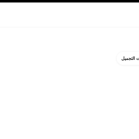
ة بالبشرة
نبذة عن شانيل CHANEL
 التجميل