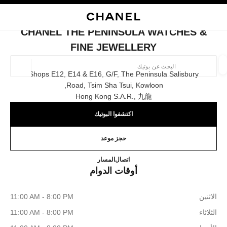
ي
تفعيل التباين العالي
إغلاق بطاقة المتجر CHANEL THE PENINSULA WATCHES & FINE JEWELLERY
البحث
المتصفح الرئيسي
حسا
المتصفح الرئيسي
CHANEL THE PENINSULA WATCHES &
العثور على بوتيك
FINE JEWELLERY
الموقع ا
Shops E12, E14 & E16, G/f, The Peninsula Salisbury
Road, Tsim Sha Tsui, Kowloon,
Hong Kong S.a.r., 九龍
الأزياء
النظارات
الساعات والمجوهرات الفاخرة
العطور 
ترشيح النتائج حساب:
المرشحات
اكتشفوا البوتيك
حجز موعد
ATCHES & FINE JEWELLERY
36225288
اتصال
المسار
أوقات الدوام
الاثنين
11:00 AM - 8:00 PM
الثلاثاء
11:00 AM - 8:00 PM