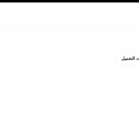
ة بالبشرة
نبذة عن شانيل CHANEL
 التجميل