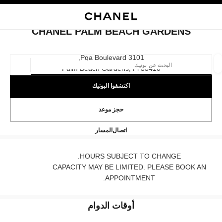
ي
تفعيل التباين العالي
إغلاق بطاقة المتجر CHANEL PALM BEACH GARDENS
البحث
المتصفح الرئيسي
حسا
المتصفح الرئيسي
CHANEL PALM BEACH GARDENS
العثور على بوتيك
3101 Pga Boulevard,
33410 Palm Beach Gardens, Fl
الموقع ا
اكتشفوا البوتيك
الأزياء
النظارات
الساعات والمجوهرات الفاخرة
العطور 
ترشيح النتائج حساب:
حجز موعد
المرشحات
EL PALM BEACH GARDENS
5616222055
اتصال
المسار
HOURS SUBJECT TO CHANGE.
CAPACITY MAY BE LIMITED. PLEASE BOOK AN
APPOINTMENT.
أوقات الدوام