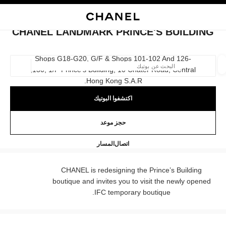
ي
تفعيل التباين العالي
إغلاق بطاقة المتجر CHANEL LANDMARK PRINCE'S BUILDING
البحث
المتصفح الرئيسي
حسا
المتصفح الرئيسي
CHANEL LANDMARK PRINCE'S BUILDING
العثور على بوتيك
Shops G18-G20, G/f & Shops 101-102 And 126-
130, 1/f Prince's Building, 10 Chater Road, Central,
الموقع ا
Hong Kong S.a.r.
اكتشفوا البوتيك
الأزياء
النظارات
الساعات والمجوهرات الفاخرة
العطور 
ترشيح النتائج حساب:
المرشحات
حجز موعد
MARK PRINCE'S BUILDING
36225288
اتصال
المسار
CHANEL is redesigning the Prince’s Building
boutique and invites you to visit the newly opened
IFC temporary boutique.