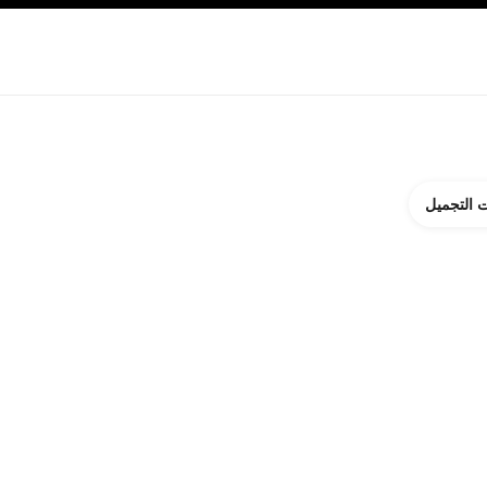
ة بالبشرة
نبذة عن شانيل CHANEL
 التجميل