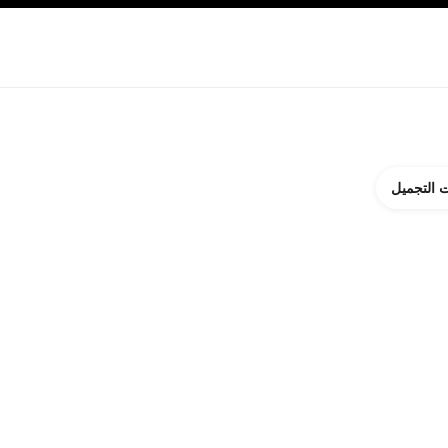
ة بالبشرة
نبذة عن شانيل CHANEL
 التجميل