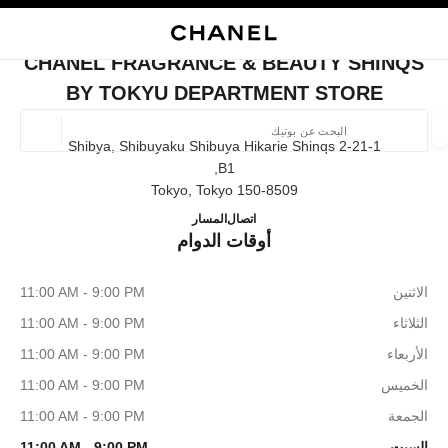
ي
تفعيل التباين العالي
إغلاق بطاقة المتجر CHANEL FRAGRANCE & BEAUTY SHINQS BY TOKYU DEPARTMENT STORE
البحث
المتصفح الرئيسي
حسا
المتصفح الرئيسي
CHANEL FRAGRANCE & BEAUTY SHINQS
العثور على بوتيك
BY TOKYU DEPARTMENT STORE
الموقع ا
2-21-1 Shibya, Shibuyaku Shibuya Hikarie Shinqs
B1,
150-8509 Tokyo, Tokyo
الأزياء
النظارات
الساعات والمجوهرات الفاخرة
العطور 
TOKYU DEPARTMENT STORE
ترشيح النتائج حساب:
03-6434-1779
اتصال
المسار
المرشحات
أوقات الدوام
الاثنين
11:00 AM - 9:00 PM
الثلاثاء
11:00 AM - 9:00 PM
الأربعاء
11:00 AM - 9:00 PM
الخميس
11:00 AM - 9:00 PM
الجمعة
11:00 AM - 9:00 PM
السبت
11:00 AM - 9:00 PM