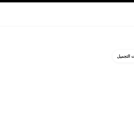
ة بالبشرة
نبذة عن شانيل CHANEL
 التجميل