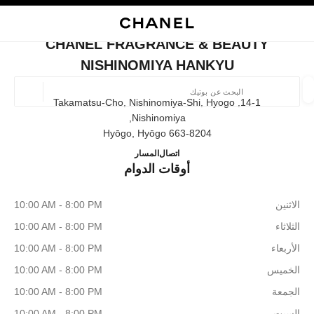
ي
تفعيل التباين العالي
إغلاق بطاقة المتجر CHANEL FRAGRANCE & BEAUTY NISHINOMIYA HANKYU
البحث
المتصفح الرئيسي
حسا
المتصفح الرئيسي
CHANEL FRAGRANCE & BEAUTY
العثور على بوتيك
NISHINOMIYA HANKYU
الموقع ا
14-1, Takamatsu-Cho, Nishinomiya-Shi, Hyogo
Nishinomiya,
663-8204 Hyōgo, Hyōgo
الأزياء
النظارات
الساعات والمجوهرات الفاخرة
العطور 
TY NISHINOMIYA HANKYU
ترشيح النتائج حساب:
080-9588-1308
اتصال
المسار
المرشحات
أوقات الدوام
الاثنين
10:00 AM - 8:00 PM
الثلاثاء
10:00 AM - 8:00 PM
الأربعاء
10:00 AM - 8:00 PM
الخميس
10:00 AM - 8:00 PM
الجمعة
10:00 AM - 8:00 PM
السبت
10:00 AM - 8:00 PM