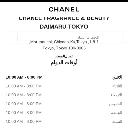
ي
تفعيل التباين العالي
إغلاق بطاقة المتجر CHANEL FRAGRANCE & BEAUTY DAIMARU TOKYO
البحث
المتصفح الرئيسي
حسا
المتصفح الرئيسي
CHANEL FRAGRANCE & BEAUTY
العثور على بوتيك
DAIMARU TOKYO
الموقع ا
1-9-1, Marunouchi, Chiyoda-Ku,tokyo,
100-0005 Tōkyō, Tōkyō
 BEAUTY DAIMARU TOKYO
03-6257-4545
اتصال
المسار
الأزياء
النظارات
الساعات والمجوهرات الفاخرة
العطور 
أوقات الدوام
ترشيح النتائج حساب:
المرشحات
الاثنين
10:00 AM - 8:00 PM
الثلاثاء
10:00 AM - 8:00 PM
الأربعاء
10:00 AM - 8:00 PM
الخميس
10:00 AM - 8:00 PM
الجمعة
10:00 AM - 8:00 PM
السبت
10:00 AM - 8:00 PM