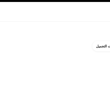
ة بالبشرة
نبذة عن شانيل CHANEL
 التجميل