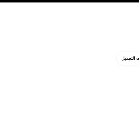
ة بالبشرة
نبذة عن شانيل CHANEL
 التجميل