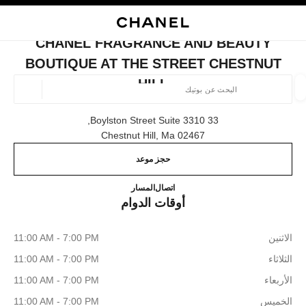
ي
تفعيل التباين العالي
إغلاق بطاقة المتجر CHANEL FRAGRANCE AND BEAUTY BOUTIQUE AT THE STREET CHESTNUT HILL
البحث
المتصفح الرئيسي
حسا
المتصفح الرئيسي
CHANEL FRAGRANCE AND BEAUTY
العثور على بوتيك
BOUTIQUE AT THE STREET CHESTNUT
HILL
الموقع ا
33 Boylston Street Suite 3310,
02467 Chestnut Hill, Ma
الأزياء
النظارات
الساعات والمجوهرات الفاخرة
العطور 
ترشيح النتائج حساب:
المرشحات
حجز موعد
que at The Street Chestnut Hill
(617) 860-1087
اتصال
المسار
أوقات الدوام
الاثنين
11:00 AM - 7:00 PM
الثلاثاء
11:00 AM - 7:00 PM
الأربعاء
11:00 AM - 7:00 PM
الخميس
11:00 AM - 7:00 PM