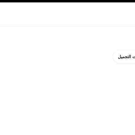
ة بالبشرة
نبذة عن شانيل CHANEL
 التجميل