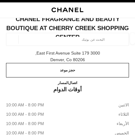
ي
تفعيل التباين العالي
إغلاق بطاقة المتجر CHANEL FRAGRANCE AND BEAUTY BOUTIQUE AT CHERRY CREEK SHOPPING CENTER
البحث
المتصفح الرئيسي
حسا
المتصفح الرئيسي
CHANEL FRAGRANCE AND BEAUTY
العثور على بوتيك
BOUTIQUE AT CHERRY CREEK SHOPPING
CENTER
الموقع ا
3000 East First Avenue Suite 179,
80206 Denver, Co
الأزياء
النظارات
الساعات والمجوهرات الفاخرة
العطور 
ترشيح النتائج حساب:
المرشحات
حجز موعد
t Cherry Creek Shopping Center
303.276.2903
اتصال
المسار
أوقات الدوام
الاثنين
10:00 AM - 8:00 PM
الثلاثاء
10:00 AM - 8:00 PM
الأربعاء
10:00 AM - 8:00 PM
الخميس
10:00 AM - 8:00 PM