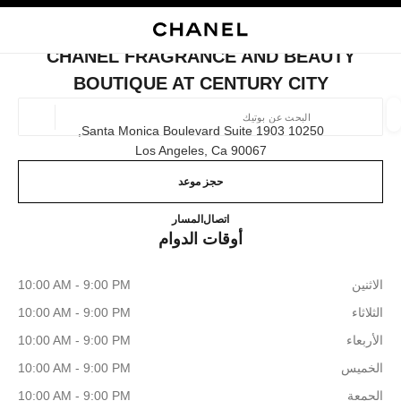
ي
تفعيل التباين العالي
إغلاق بطاقة المتجر CHANEL FRAGRANCE AND BEAUTY BOUTIQUE AT CENTURY CITY
البحث
المتصفح الرئيسي
حسا
المتصفح الرئيسي
CHANEL FRAGRANCE AND BEAUTY
العثور على بوتيك
BOUTIQUE AT CENTURY CITY
الموقع ا
10250 Santa Monica Boulevard Suite 1903,
90067 Los Angeles, Ca
حجز موعد
الأزياء
النظارات
الساعات والمجوهرات الفاخرة
العطور 
ترشيح النتائج حساب:
المرشحات
eauty boutique at Century City
(213) 584-2143
اتصال
المسار
أوقات الدوام
الاثنين
10:00 AM - 9:00 PM
الثلاثاء
10:00 AM - 9:00 PM
الأربعاء
10:00 AM - 9:00 PM
الخميس
10:00 AM - 9:00 PM
الجمعة
10:00 AM - 9:00 PM