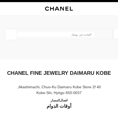
ي
تفعيل التباين العالي
إغلاق بطاقة المتجر CHANEL FINE JEWELRY DAIMARU KOBE
البحث
المتصفح الرئيسي
حسا
المتصفح الرئيسي
العثور على بوتيك
الموقع ا
الأزياء
النظارات
الساعات والمجوهرات الفاخرة
العطور 
ترشيح النتائج حساب:
المرشحات
CHANEL FINE JEWELRY DAIMARU KOBE
40 Akashimachi, Chuo-Ku Daimaru Kobe Store 2f,
650-0037 Kobe-Shi, Hyōgo
E JEWELRY DAIMARU KOBE
078-335-0517
اتصال
المسار
أوقات الدوام