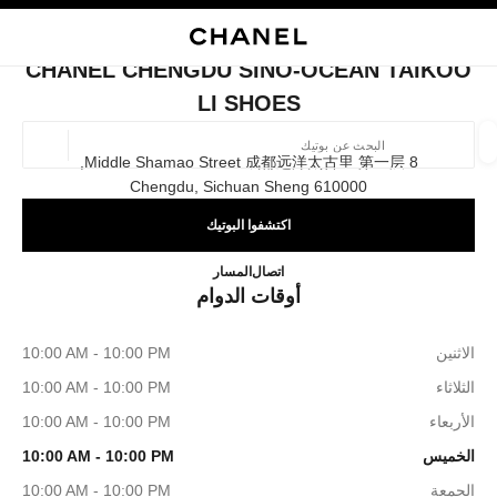
ي
تفعيل التباين العالي
إغلاق بطاقة المتجر CHANEL CHENGDU SINO-OCEAN TAIKOO LI SHOES
البحث
المتصفح الرئيسي
حسا
المتصفح الرئيسي
CHANEL CHENGDU SINO-OCEAN TAIKOO
العثور على بوتيك
LI SHOES
الموقع ا
8 Middle Shamao Street 成都远洋太古里 第一层,
610000 Chengdu, Sichuan Sheng
اكتشفوا البوتيك
الأزياء
النظارات
الساعات والمجوهرات الفاخرة
العطور 
ترشيح النتائج حساب:
المرشحات
-OCEAN TAIKOO LI SHOES
4009555888
اتصال
المسار
أوقات الدوام
الاثنين
10:00 AM - 10:00 PM
الثلاثاء
10:00 AM - 10:00 PM
الأربعاء
10:00 AM - 10:00 PM
الخميس
10:00 AM - 10:00 PM
الجمعة
10:00 AM - 10:00 PM