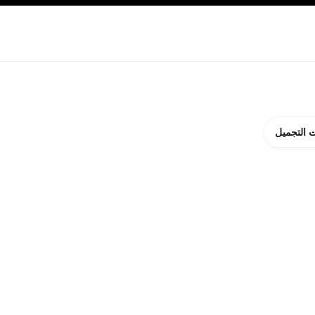
ة بالبشرة
نبذة عن شانيل CHANEL
 التجميل