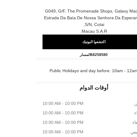
G049, G/f, The Promenade Shops, Galaxy Ma
Estrada Da Baía De Nossa Senhora Da Espera
S/n, Cotai,
Macau S.a.r.
اكتشفوا البوتيك
CHANEL BEAUTÉ Galaxy Macau
اتصال
68258580
المسار
Public Holidays and day before: 10am - 12a
أوقات الدوام
ن
10:00 AM - 10:00 PM
اء
10:00 AM - 10:00 PM
اء
10:00 AM - 10:00 PM
يس
10:00 AM - 10:00 PM