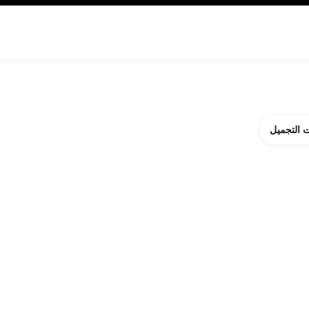
ة بالبشرة
نبذة عن شانيل CHANEL
 التجميل