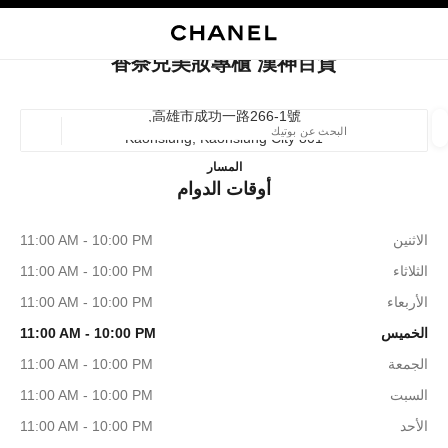
ي
تفعيل التباين العالي
إغلاق بطاقة المتجر 香奈兒美妝專櫃 漢神百貨
البحث
المتصفح الرئيسي
حسا
المتصفح الرئيسي
香奈兒美妝專櫃 漢神百貨
العثور على بوتيك
高雄市成功一路266-1號,
801 Kaohsiung, Kaohsiung City
الموقع ا
香奈兒美妝專櫃 漢神百貨
المسار
أوقات الدوام
الأزياء
النظارات
الساعات والمجوهرات الفاخرة
العطور 
ترشيح النتائج حساب:
المرشحات
الاثنين
11:00 AM - 10:00 PM
الثلاثاء
11:00 AM - 10:00 PM
الأربعاء
11:00 AM - 10:00 PM
الخميس
11:00 AM - 10:00 PM
الجمعة
11:00 AM - 10:00 PM
السبت
11:00 AM - 10:00 PM
الأحد
11:00 AM - 10:00 PM