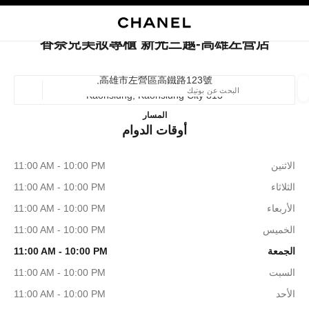
ي
تفعيل التباين العالي
إغلاق بطاقة المتجر 香奈兒美妝專櫃 新光三越-高雄左營店
البحث
المتصفح الرئيسي
حسا
المتصفح الرئيسي
香奈兒美妝專櫃 新光三越-高雄左營店
العثور على بوتيك
高雄市左營區高鐵路123號,
813 Kaohsiung, Kaohsiung City
الموقع ا
兒美妝專櫃 新光三越-高雄左營店
المسار
أوقات الدوام
الأزياء
النظارات
الساعات والمجوهرات الفاخرة
العطور 
ترشيح النتائج حساب:
المرشحات
الاثنين
11:00 AM - 10:00 PM
الثلاثاء
11:00 AM - 10:00 PM
الأربعاء
11:00 AM - 10:00 PM
الخميس
11:00 AM - 10:00 PM
الجمعة
11:00 AM - 10:00 PM
السبت
11:00 AM - 10:00 PM
الأحد
11:00 AM - 10:00 PM