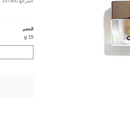
المرجع 147900
الحجم
15 g