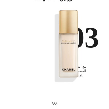
03
تعزيز
مع المستحضرات
المصممة خصيصًا
للمناطق الهشة
4
/
3