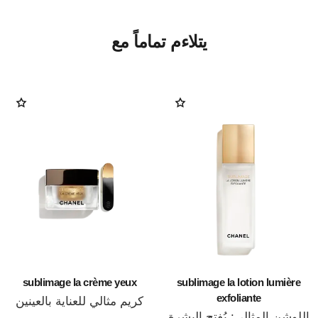
يتلاءم تماماً مع
sublimage la crème yeux
sublimage la lotion lumière
exfoliante
كريم مثالي للعناية بالعينين
اللوشن المثالي: يُفتح البشرة
المرجع 147900