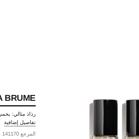
A BRUME
رذاذ مثالي: يحم
تفاصيل إضافية
المرجع 141170