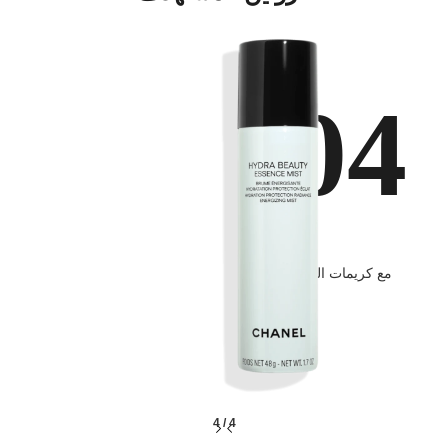
04
عناية
مع كريمات النهار والليل
4
/
4