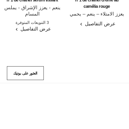
camélia rouge
ينعم - يعزز الإشراق - يملس
يعزز الامتلاء – ينعم – يحمي
المسام
المرجع 140895
المرجع 140050
3 التنويعات المتوفرة
عرض التفاصيل
عرض التفاصيل
العثور على بوتيك