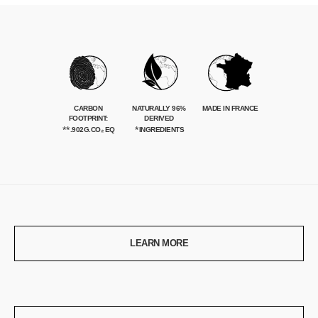
CARBON
96% NATURALLY
MADE IN FRANCE
FOOTPRINT:
DERIVED
**
*
902G.CO₂ EQ.
INGREDIENTS
LEARN MORE