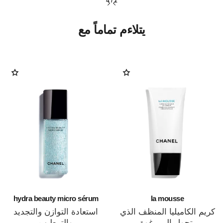
4
/
1
يتلاءم تماماً مع
hydra beauty micro sérum
la mousse
كريم الكاميليا المنظف الذي
استعادة التوازن والتجديد
يتحول إلى رغوة
والترطيب