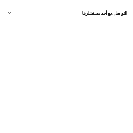
التواصل مع أحد مستشارينا
البحث عن متجر
الرسالة الإخبارية
اشتركوا للحصول على أخبار عن شانيل CHANEL
الاشتراك
مستحضرات الماكياج | Official site
لون البشرة
مستحضرات البودرة