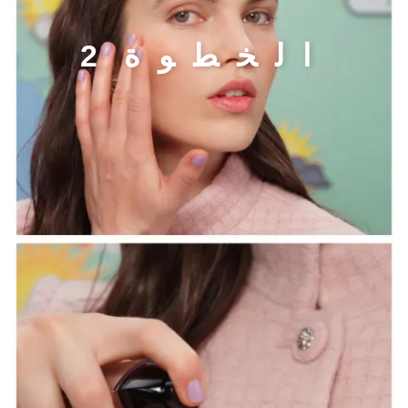
ا
ل
خ
ط
و
ة
2