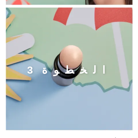
الخطوة 3
ا
ل
خ
ط
و
ة
3