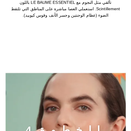
تألقي مثل النجوم مع LE BAUME ESSENTIEL باللون
Scintillement. استعملي العصا مباشرة على المناطق التي تلتقط
الضوء (عظام الوجنتين وجسر الأنف وقوس كيوبيد).
الخطوة 4
ا
ل
خ
ط
و
ة
4