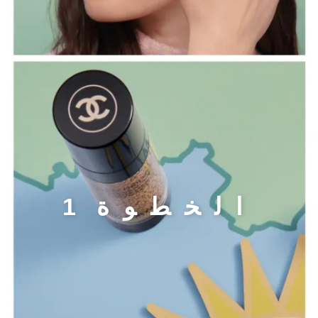
الخطوة 1
ا
ل
خ
ط
و
ة
1