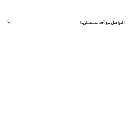
التواصل مع أحد مستشارينا
البحث عن متجر
الرسالة الإخبارية
اشتركوا للحصول على أخبار عن شانيل CHANEL
الاشتراك
الصفحة الرئيسية لشانيل CHANEL
Makeup