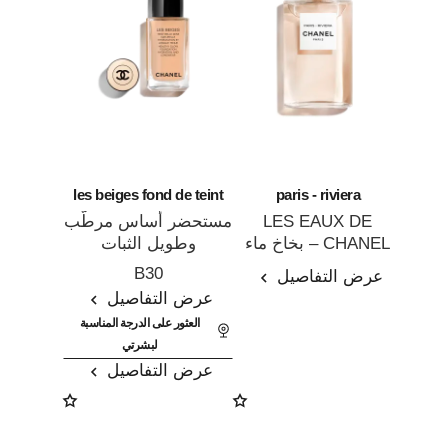
les beiges fond de teint
paris - riviera
LES EAUX DE
مستحضر أساس مرطّب
CHANEL – بخاخ ماء
وطويل الثبات
المرجع 102430
المرجع 184726
التواليت
B30
عرض التفاصيل
لإشراقة صحية وطبيعية
عرض التفاصيل
العثور على الدرجة المناسبة
لبشرتي
عرض التفاصيل