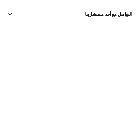
التواصل مع أحد مستشارينا
البحث عن متجر
الرسالة الإخبارية
اشتركوا للحصول على أخبار عن شانيل CHANEL
الاشتراك
Makeup