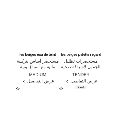
les beiges eau de teint
les beiges palette regard
مستحضرات تظليل
مستحضر أساس بتركيبة
الجفون لإشراقة صحية
مائية مع أصباغ لونية
المرجع 184190
المرجع 158830
وطبيعية
داخل قطرات ميكروية.
MEDIUM
TENDER
تأثير البشرة الخالية من
عرض التفاصيل
عرض التفاصيل
الماكياج.
الحصرية
إشراقة صحية وطبيعية.