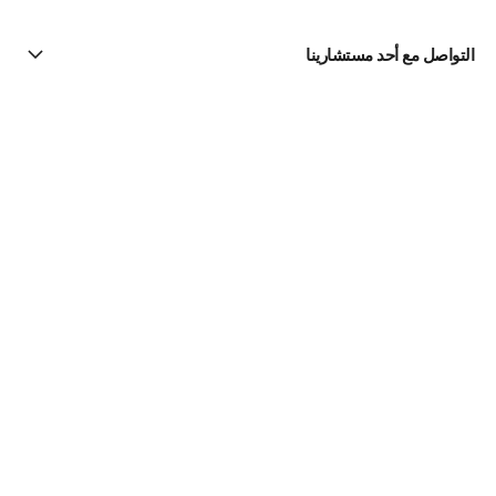
التواصل مع أحد مستشارينا
البحث عن متجر
الرسالة الإخبارية
اشتركوا للحصول على أخبار عن شانيل CHANEL
الاشتراك
Fine Jewelry