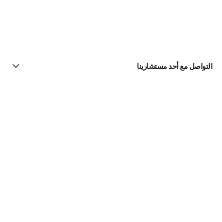
التواصل مع أحد مستشارينا
البحث عن متجر
الرسالة الإخبارية
اشتركوا للحصول على أخبار عن شانيل CHANEL
الاشتراك