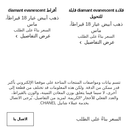
قلادة diamant evanescent قابلة
أقراط diamant evanescent
للتحويل
ذهب أبيض عيار 18 قيراطاً،
ذهب أبيض عيار 18 قيراطاً،
ماس
المرجع J63488
السعر بناءً على الطلب
ماس
عرض التفاصيل
المرجع J63493
السعر بناءً على الطلب
عرض التفاصيل
تتسم بيانات ومواصفات المنتجات المتاحة على موقعنا الإلكتروني بأكبر
قدر ممكن من الدقة. ولكن هذه المعلومات قد تختلف من قطعة إلى
أخرى، لا سيما فيما يتعلق بوزن المعادن الثمينة، والوزن بالقيراط،
والعدد الفعلي للأحجار *الكريمة. لمزيد من التفاصيل، يُرجى الاتصال
بخدمة عملاء شانيل CHANEL.
السعر بناءً على الطلب
الاتصال بنا