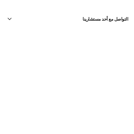
التواصل مع أحد مستشارينا
البحث عن متجر
الرسالة الإخبارية
اشتركوا للحصول على أخبار عن شانيل CHANEL
الاشتراك
Fine Jewelry
مجموعة Camélia
الخواتم