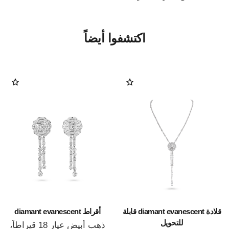
اكتشفوا أيضاً
قلادة diamant evanescent قابلة
أقراط diamant evanescent
للتحويل
ذهب أبيض عيار 18 قيراطاً،