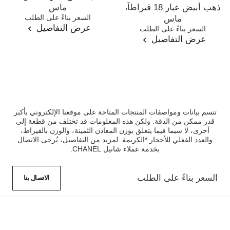
ذهب أبيض عيار 18 قيراطاً،
ماس
المرجع J63488
السعر بناءً على الطلب
ماس
عرض التفاصيل
المرجع J63493
السعر بناءً على الطلب
عرض التفاصيل
تتسم بيانات ومواصفات المنتجات المتاحة على موقعنا الإلكتروني بأكبر
قدر ممكن من الدقة. ولكن هذه المعلومات قد تختلف من قطعة إلى
أخرى، لا سيما فيما يتعلق بوزن المعادن الثمينة، والوزن بالقيراط،
والعدد الفعلي للأحجار *الكريمة. لمزيد من التفاصيل، يُرجى الاتصال
بخدمة عملاء شانيل CHANEL.
السعر بناءً على الطلب
الاتصال بنا