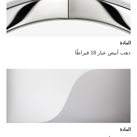
المادة
ذهب أبيض عيار 18 قيراطًا
المادة