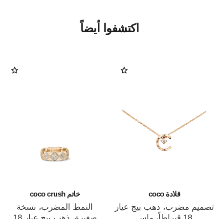
اكتشفوا أيضاً
قلادة coco
خاتم coco crush
تصميم مضرب، ذهب بيج عيار
النمط المضرب، نسخة
18 قيراطاً، ماس
صغيرة، ذهب بيج عيار 18