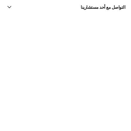
التواصل مع أحد مستشارينا
البحث عن متجر
الرسالة الإخبارية
اشتركوا للحصول على أخبار عن شانيل CHANEL
الاشتراك
Fine Jewelry
مجموعة Coco Crush
القلائد