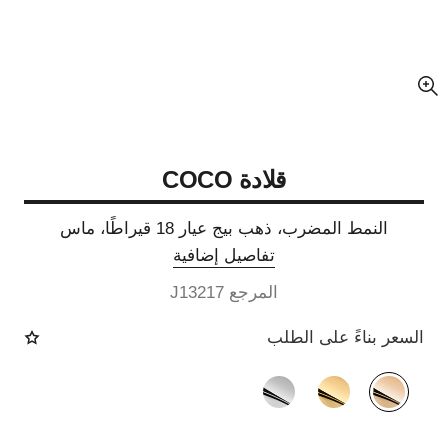
عرض مكبّر عن الصورة
قلادة COCO
النمط المضرب، ذهب بيج عيار 18 قيراطًا، ماس
تفاصيل إضافية
المرجع J13217
السعر بناءً على الطلب
الصيغة البديلة
(3)