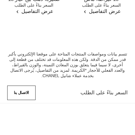
المرجع J12102
السعر بناءً على الطلب
المرجع J12871
السعر بناءً على الطلب
قيراطًا، ماس
عرض التفاصيل
عرض التفاصيل
تتسم بيانات ومواصفات المنتجات المتاحة على موقعنا الإلكتروني بأكبر
قدر ممكن من الدقة. ولكن هذه المعلومات قد تختلف من قطعة إلى
أخرى، لا سيما فيما يتعلق بوزن المعادن الثمينة، والوزن بالقيراط،
والعدد الفعلي للأحجار *الكريمة. لمزيد من التفاصيل، يُرجى الاتصال
بخدمة عملاء شانيل CHANEL.
السعر بناءً على الطلب
الاتصال بنا