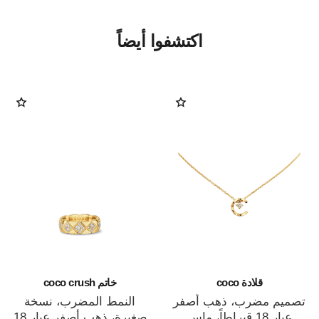
اكتشفوا أيضاً
قلادة coco
خاتم coco crush
تصميم مضرب، ذهب أصفر
النمط المضرب، نسخة
عيار 18 قيراطاً، ماس
صغيرة، ذهب أصفر عيار 18