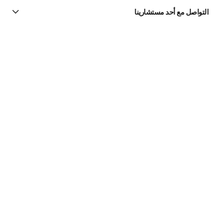
التواصل مع أحد مستشارينا
البحث عن متجر
الرسالة الإخبارية
اشتركوا للحصول على أخبار عن شانيل CHANEL
الاشتراك
Fine Jewelry
مجموعة Coco Crush
القلائد