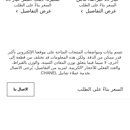
المرجع J12103
السعر بناءً على الطلب
المرجع J12870
السعر بناءً على الطلب
قيراطًا، ماس
عرض التفاصيل
عرض التفاصيل
تتسم بيانات ومواصفات المنتجات المتاحة على موقعنا الإلكتروني بأكبر
قدر ممكن من الدقة. ولكن هذه المعلومات قد تختلف من قطعة إلى
أخرى، لا سيما فيما يتعلق بوزن المعادن الثمينة، والوزن بالقيراط،
والعدد الفعلي للأحجار *الكريمة. لمزيد من التفاصيل، يُرجى الاتصال
بخدمة عملاء شانيل CHANEL.
السعر بناءً على الطلب
الاتصال بنا