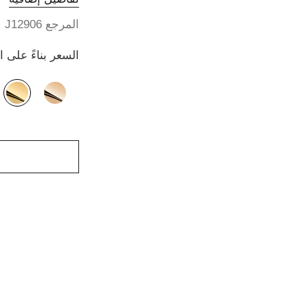
المرجع J12906
السعر بناءً على 
الصيغة البديلة
(2)