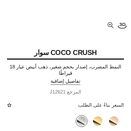
فتح العرض ثلاثي الأبعاد
عرض مكبّر عن الصورة
COCO CRUSH سوار
النمط المضرب، إصدار بحجم صغير، ذهب أبيض عيار 18
قيراطًا
تفاصيل إضافية
المرجع J12621
السعر بناءً على الطلب
الصيغة البديلة
(3)