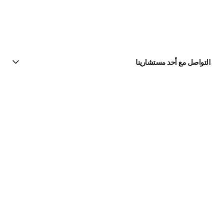
التواصل مع أحد مستشارينا
البحث عن متجر
الرسالة الإخبارية
اشتركوا للحصول على أخبار عن شانيل CHANEL
الاشتراك