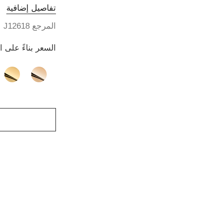
تفاصيل إضافية
المرجع J12618
السعر بناءً على 
الصيغة البديلة
(3)