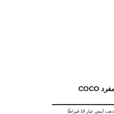
سوار أذن مفرد COCO
يض عيار 18 قيراطًا