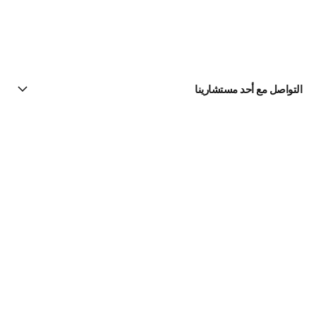
التواصل مع أحد مستشارينا
البحث عن متجر
الرسالة الإخبارية
اشتركوا للحصول على أخبار عن شانيل CHANEL
الاشتراك