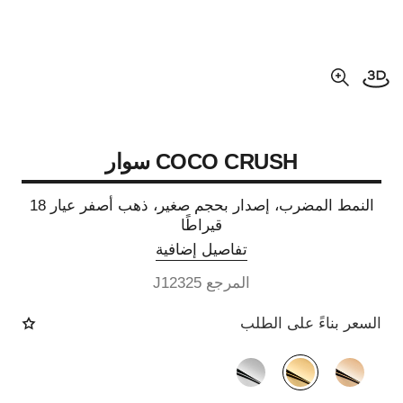
فتح العرض ثلاثي الأبعاد
عرض مكبّر عن الصورة
COCO CRUSH سوار
النمط المضرب، إصدار بحجم صغير، ذهب أصفر عيار 18
قيراطًا
تفاصيل إضافية
المرجع J12325
السعر بناءً على الطلب
الصيغة البديلة
(3)