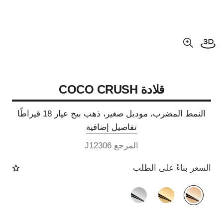
فتح العرض ثلاثي الأبعاد
عرض مكبّر عن الصورة
قلادة COCO CRUSH
النمط المضرب، موديل صغير، ذهب بيج عيار 18 قيراطًا
تفاصيل إضافية
المرجع J12306
السعر بناءً على الطلب
الصيغة البديلة
(3)