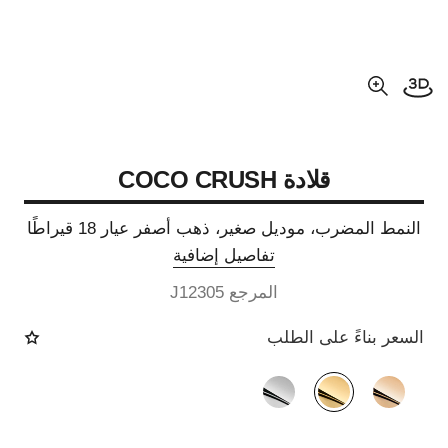
فتح العرض ثلاثي الأبعاد
عرض مكبّر عن الصورة
قلادة COCO CRUSH
النمط المضرب، موديل صغير، ذهب أصفر عيار 18 قيراطًا
تفاصيل إضافية
المرجع J12305
السعر بناءً على الطلب
الصيغة البديلة
(3)