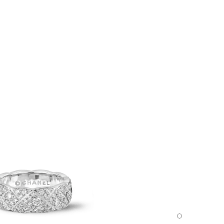
خاتم Coco Crush - العرض الافتراضي - عرض نسخة الحجم الموحد