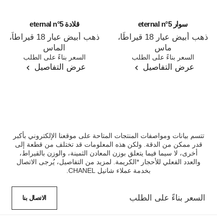
سوار eternal n°5
قلادة eternal n°5
ذهب أبيض عيار 18 قيراطًا،
ذهب أبيض عيار 18 قيراطاً،
ماس
الماس
المرجع J12816
السعر بناءً على الطلب
المرجع J11991
السعر بناءً على الطلب
عرض التفاصيل
عرض التفاصيل
تتسم بيانات ومواصفات المنتجات المتاحة على موقعنا الإلكتروني بأكبر
قدر ممكن من الدقة. ولكن هذه المعلومات قد تختلف من قطعة إلى
أخرى، لا سيما فيما يتعلق بوزن المعادن الثمينة، والوزن بالقيراط،
والعدد الفعلي للأحجار *الكريمة. لمزيد من التفاصيل، يُرجى الاتصال
بخدمة عملاء شانيل CHANEL.
السعر بناءً على الطلب
الاتصال بنا