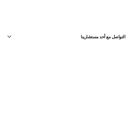
التواصل مع أحد مستشارينا
البحث عن متجر
الرسالة الإخبارية
اشتركوا للحصول على أخبار عن شانيل CHANEL
الاشتراك