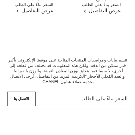
المرجع J11658
السعر بناءً على الطلب
المرجع J11662
السعر بناءً على الطلب
عرض التفاصيل
عرض التفاصيل
تتسم بيانات ومواصفات المنتجات المتاحة على موقعنا الإلكتروني بأكبر
قدر ممكن من الدقة. ولكن هذه المعلومات قد تختلف من قطعة إلى
أخرى، لا سيما فيما يتعلق بوزن المعادن الثمينة، والوزن بالقيراط،
والعدد الفعلي للأحجار *الكريمة. لمزيد من التفاصيل، يُرجى الاتصال
بخدمة عملاء شانيل CHANEL.
السعر بناءً على الطلب
الاتصال بنا