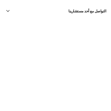
التواصل مع أحد مستشارينا
البحث عن متجر
الرسالة الإخبارية
اشتركوا للحصول على أخبار عن شانيل CHANEL
الاشتراك
Fine Jewelry
مجموعة Camélia
الخواتم