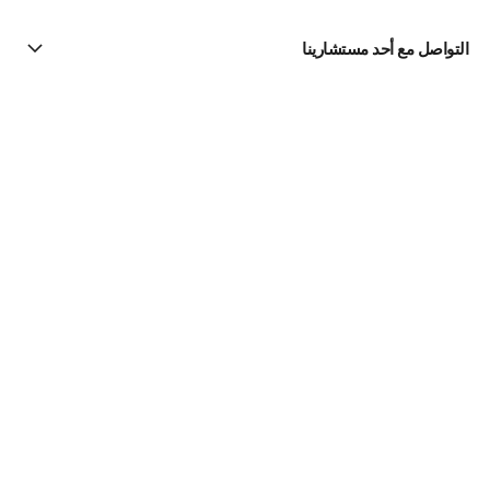
التواصل مع أحد مستشارينا
البحث عن متجر
الرسالة الإخبارية
اشتركوا للحصول على أخبار عن شانيل CHANEL
الاشتراك
Fine Jewelry
مجموعة Coco Crush
الخواتم